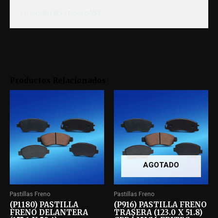
44060-8H385 / D0905XPF
Productos Relacionados
AGOTADO
Pastillas Freno
Pastillas Freno
(P1180) PASTILLA
(P916) PASTILLA FRENO
FRENO DELANTERA
TRASERA (123.0 X 51.8)