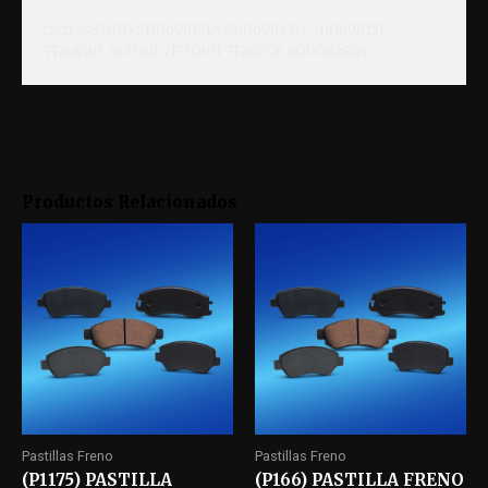
txtr(2433301) 5N0698151A 8k0698451c 7n0698151
71768493 2433301 71750931 71768576 600062864
Productos Relacionados
Pastillas Freno
Pastillas Freno
(P1175) PASTILLA
(P166) PASTILLA FRENO