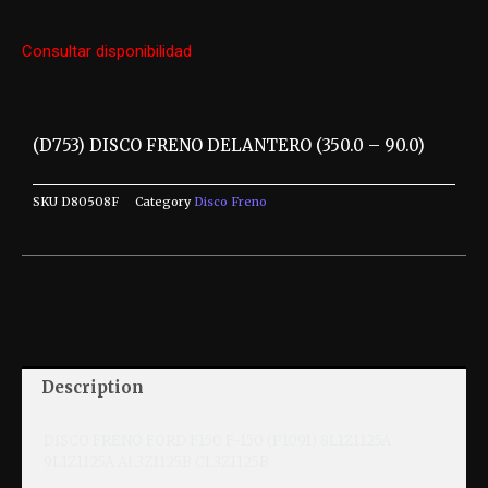
Consultar disponibilidad
(D753) DISCO FRENO DELANTERO (350.0 – 90.0)
SKU
D80508F
Category
Disco Freno
Description
DISCO FRENO FORD F150 F-150 (P1091) 8L1Z1125A
9L1Z1125A AL3Z1125B CL3Z1125B