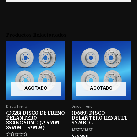
Productos Relacionados
AGOTADO
AGOTADO
Disco Freno
Disco Freno
(D328) DISCO DE FRENO
(D689) DISCO
DELANTERO
DELANTERO RENAULT
SSANGYONG (295MM –
SYMBOL
85MM – 57MM)
Rated
$
29.990