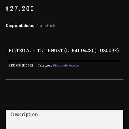
$
27.200
Disponibilidad:
1 in stock
FILTRO ACEITE HENGST (E136H D428) (HU8009Z)
SKU
03H115562
Category
Filtros de Aceite
Description
FILTRO ACEITE VW ATLAS 958.107.222.10 95810722210