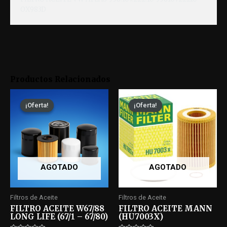
OX983D
Productos Relacionados
¡Oferta!
¡Oferta!
¡Oferta!
¡Oferta!
AGOTADO
AGOTADO
Filtros de Aceite
Filtros de Aceite
FILTRO ACEITE W67/88
FILTRO ACEITE MANN
LONG LIFE (67/1 – 67/80)
(HU7003X)