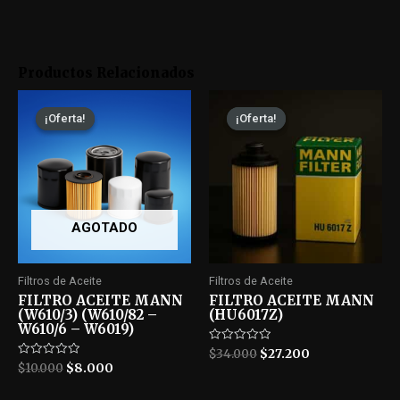
Productos Relacionados
¡Oferta!
¡Oferta!
¡Oferta!
¡Oferta!
AGOTADO
Filtros de Aceite
Filtros de Aceite
FILTRO ACEITE MANN
FILTRO ACEITE MANN
(W610/3) (W610/82 –
(HU6017Z)
W610/6 – W6019)
Rated
$
34.000
$
27.200
0
Rated
$
10.000
$
8.000
out
0
of
out
5
of