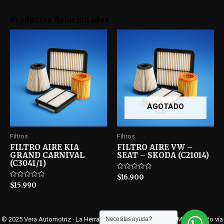
Productos Relacionados
AGOTADO
Filtros
Filtros
FILTRO AIRE KIA
FILTRO AIRE VW –
GRAND CARNIVAL
SEAT – SKODA (C21014)
(C3041/1)
Rated
$
16.900
0
Rated
$
15.990
out
0
of
out
5
of
5
© 2025 Vera Automotriz · La Herradura 5355, Isla de Maipo, RM ·
Contacto vía
Necesitas ayuda?