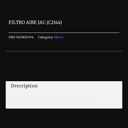
FILTRO AIRE JAC (C2344)
SKU
060821594
Category
Filtros
Description
21787-5 UK8652 110912-0U2210 1109120U2210