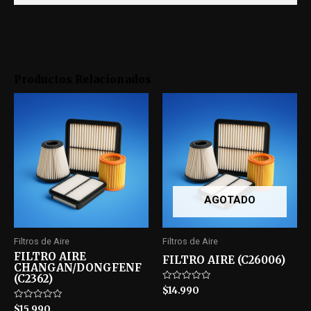
Productos Relacionados
AGOTADO
Filtros de Aire
Filtros de Aire
FILTRO AIRE
FILTRO AIRE (C26006)
CHANGAN/DONGFENF
(C2362)
Rated
$
14.990
0
out
Rated
$
15.990