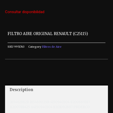
Consultar disponibilidad
FILTRO AIRE ORIGINAL RENAULT (C25115)
SKU
9951763
Category
Filtros de Aire
Description
165462862R 165469029R 4150940304 8200669187
8200788425 A4150940304 8201092697 PBDERCO