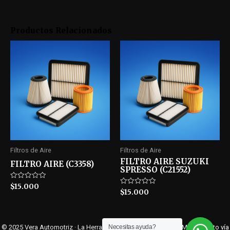
Productos Relacionados
Filtros de Aire
Filtros de Aire
FILTRO AIRE SUZUKI
FILTRO AIRE (C3358)
SPRESSO (C21552)
Rated
$
15.000
Rated
$
15.000
0
0
out
out
of
of
5
5
© 2025 Vera Automotriz · La Herradura 5355, Isla de Maipo, RM ·
Contacto vía
Necesitas ayuda?