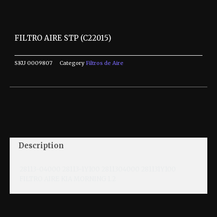
FILTRO AIRE STP (C22015)
SKU
0009807
Category
Filtros de Aire
Description
28113-04000 28113-1Y100 2811304000 281131Y100
FILTRO AIRE KIA MORNING 1.2