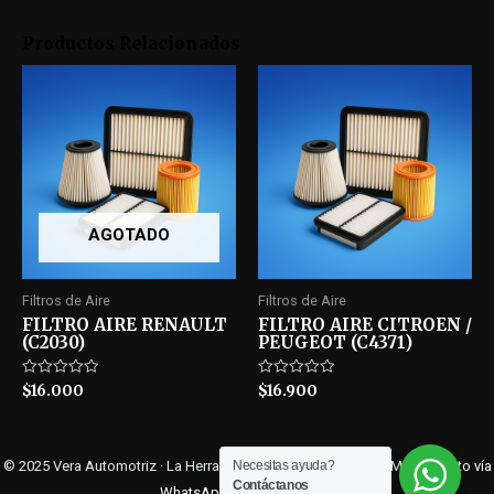
Productos Relacionados
AGOTADO
Filtros de Aire
Filtros de Aire
FILTRO AIRE RENAULT
FILTRO AIRE CITROEN /
(C2030)
PEUGEOT (C4371)
Rated
Rated
$
16.000
$
16.900
0
0
out
out
of
of
5
5
© 2025 Vera Automotriz · La Herradura 5355, Isla de Maipo, RM ·
Contacto vía
Necesitas ayuda?
Contáctanos
WhatsApp
(+56968474706)