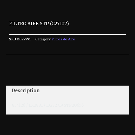
FILTRO AIRE STP (C27107)
SKU
0027791
Category
Filtros de Aire
Description
834126 / LX2881 / 13272719 STP20656