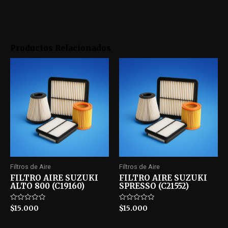
Productos Relacionados
Filtros de Aire
Filtros de Aire
FILTRO AIRE SUZUKI
FILTRO AIRE SUZUKI
ALTO 800 (C19160)
SPRESSO (C21552)
Rated
Rated
$
15.000
$
15.000
0
0
out
out
of
of