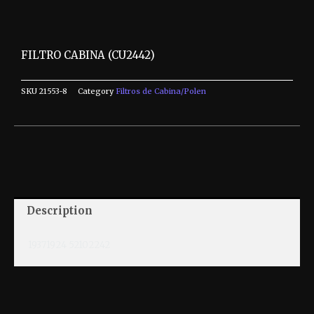
FILTRO CABINA (CU2442)
SKU
21553-8
Category
Filtros de Cabina/Polen
Description
19371924 52102242