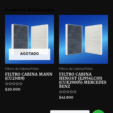
Productos Relacionados
AGOTADO
Filtros de Cabina/Polen
Filtros de Cabina/Polen
FILTRO CABINA MANN
FILTRO CABINA
(CU23019)
HENGST (E2954LC03)
(CUK29005) MERCEDES
BENZ
Rated
$
20.000
0
out
Rated
$
42.900
of
0
5
out
of
5