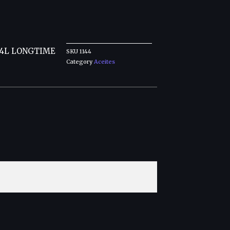
 4L LONGTIME
SKU
1144
Category
Aceites