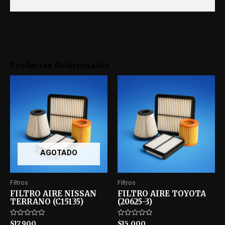
Productos Relacionados
AGOTADO
Filtros
Filtros
FILTRO AIRE NISSAN
FILTRO AIRE TOYOTA
TERRANO (C15135)
(20625-3)
Rated
Rated
$
17.900
$
15.000