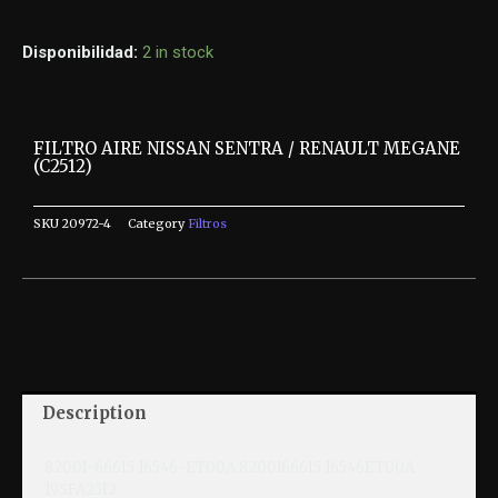
Disponibilidad:
2 in stock
FILTRO AIRE NISSAN SENTRA / RENAULT MEGANE
(C2512)
SKU
20972-4
Category
Filtros
Description
82001-66615 16546-ET00A 8200166615 16546ET00A
19SFA2512