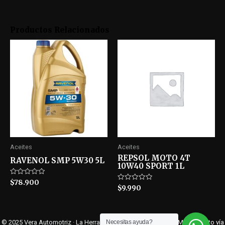
Productos Relacionados
Aceites
Aceites
REPSOL MOTO 4T
RAVENOL SMP 5W30 5L
10W40 SPORT 1L
Rated
$
78.900
Rated
$
9.990
0
0
out
out
of
of
5
5
© 2025 Vera Automotriz · La Herradura 5355, Isla de Maipo, RM ·
Contacto vía
Necesitas ayuda?