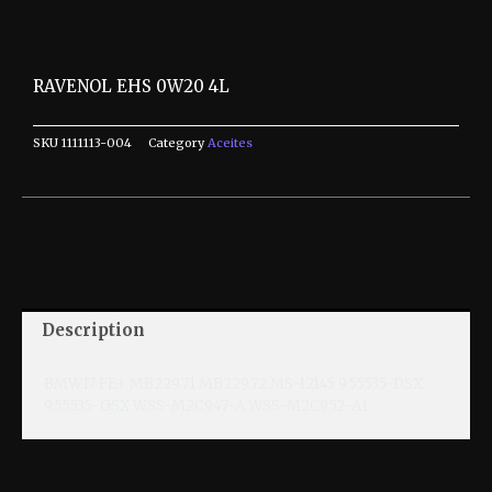
RAVENOL EHS 0W20 4L
SKU
1111113-004
Category
Aceites
Description
BMW17 FE+ MB229.71 MB229.72 MS-12145 9.55535-DSX
9.55535-GSX WSS-M2C947-A WSS-M2C952-A1